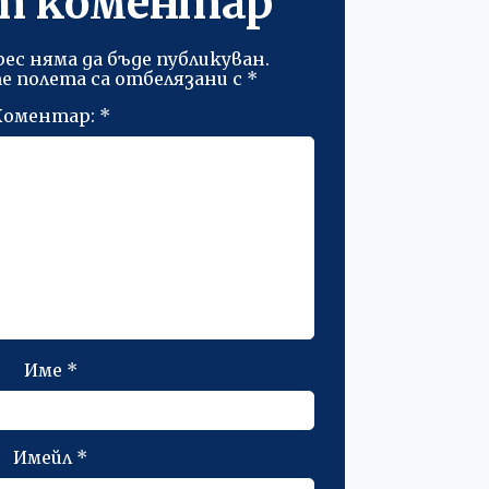
т коментар
ес няма да бъде публикуван.
 полета са отбелязани с
*
Коментар:
*
Име
*
Имейл
*