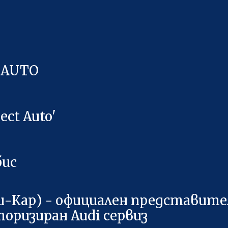
 AUTO
ct Auto'
бис
и-Кар) - официален представител
торизиран Audi сервиз