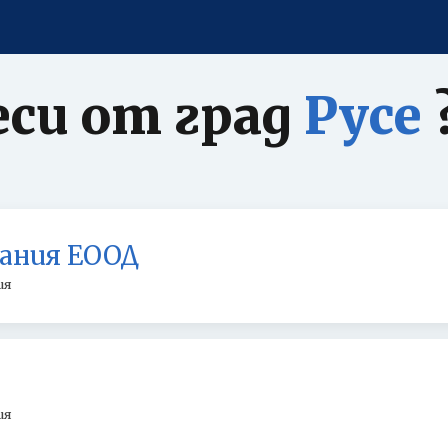
еси от град
Русе
ния ЕООД
ия
ия