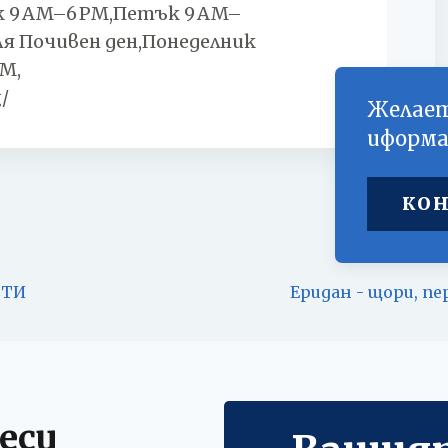
 9 AM–6 PM,Петък 9 AM–
ля Почивен ден,Понеделник
M,
/
Желает
иформа
КОН
СТИ
Еридан - щори, пе
еси