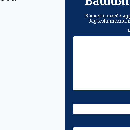
Вашия
Вашият имейл адр
Задължителните