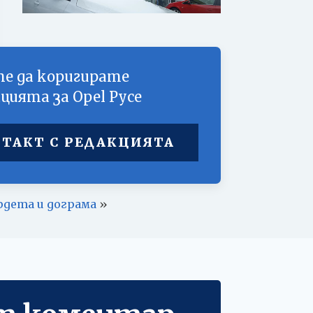
е да коригирате
цията за
Opel Русе
ТАКТ С РЕДАКЦИЯТА
рдета и дограма
»