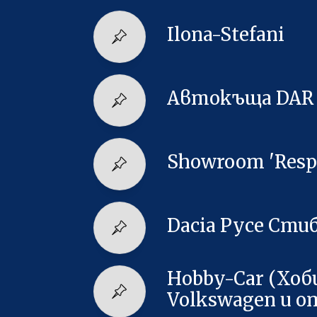
Ilona-Stefani
Автокъща DAR
Showroom 'Respe
Dacia Русе Сти
Hobby-Car (Хоб
Volkswagen и о