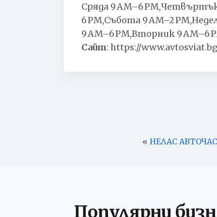
Сряда 9 AM–6 PM,Четвъртък
6 PM,Събота 9 AM–2 PM,Неде
9 AM–6 PM,Вторник 9 AM–6 P
Сайт
:
https://www.avtosviat.bg
«
НЕЛАС АВТОЧА
Популярни бизн