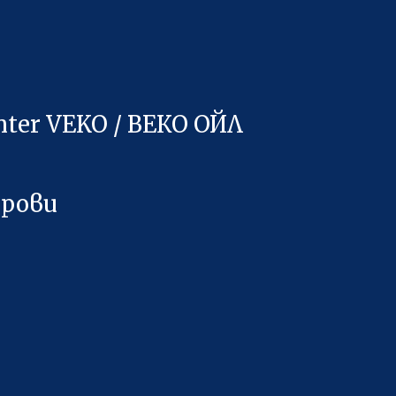
nter VEKO / ВЕКО ОЙЛ
трови