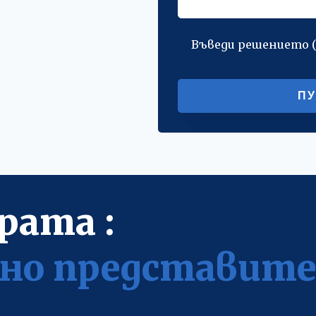
Въведи решението 
рата :
но представит