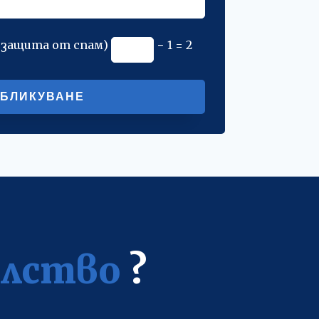
(защита от спам)
− 1 = 2
Alternative:
елство
?