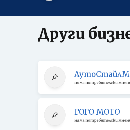
Други бизн
АутоСтайлМа
няма потребителски мнен
ГОГО МОТО
няма потребителски мнен