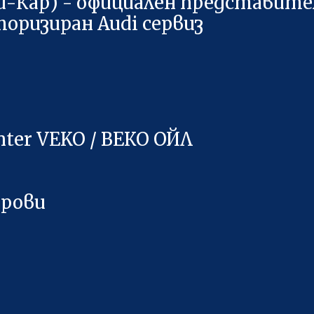
и-Кар) - официален представител
торизиран Audi сервиз
nter VEKO / ВЕКО ОЙЛ
трови