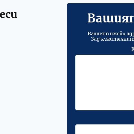
еси
Вашия
Вашият имейл адр
Задължителните