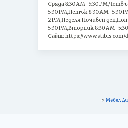
Сряда 8:30 AM–5:30 PM,Четв
5:30 PM,Петък 8:30 AM–5:30 
2 PM,Неделя Почивен ден,Пон
5:30 PM,Вторник 8:30 AM–5:30
Сайт
:
https://www.stibis.com/d
«
Мебел Д