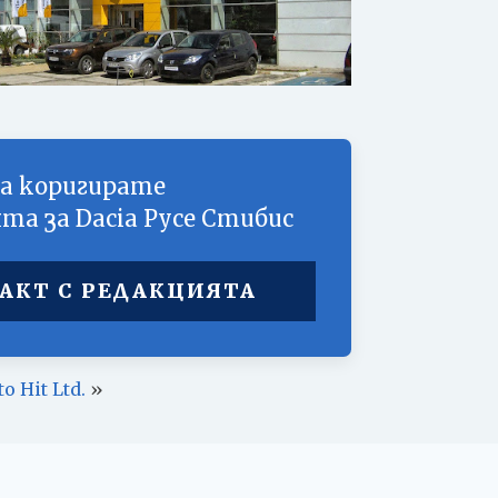
а коригирате
ята за
Dacia Русе Стибис
АКТ С РЕДАКЦИЯТА
to Hit Ltd.
»