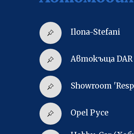
Ilona-Stefani
Автокъща DAR
Showroom 'Respe
Opel Русе