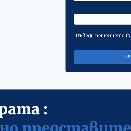
Въведи решението (
рата :
но представит