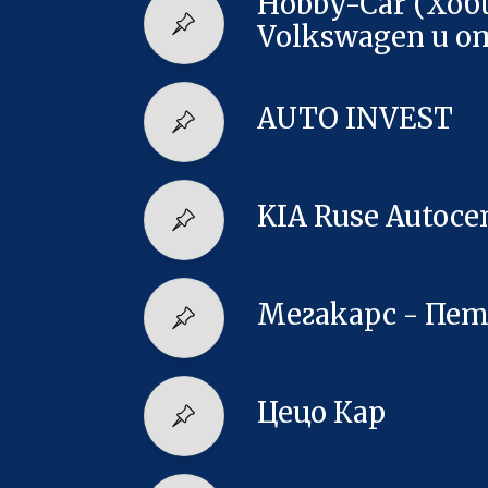
Hobby-Car (Хоб
Volkswagen и о
AUTO INVEST
KIA Ruse Autoce
Мегакарс - Пе
Цецо Кар