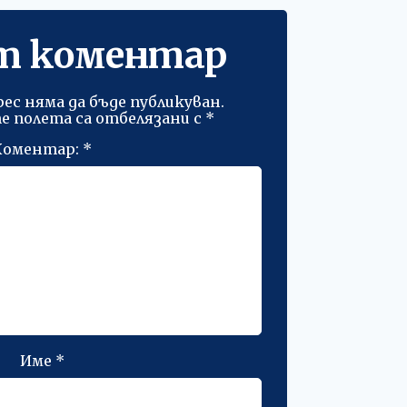
т коментар
ес няма да бъде публикуван.
 полета са отбелязани с
*
Коментар:
*
Име
*