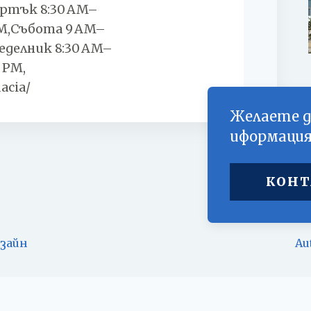
ъртък 8:30 AM–
PM,Събота 9 AM–
еделник 8:30 AM–
 PM,
acia/
Желаете д
иформаци
КОНТ
изайн
Au