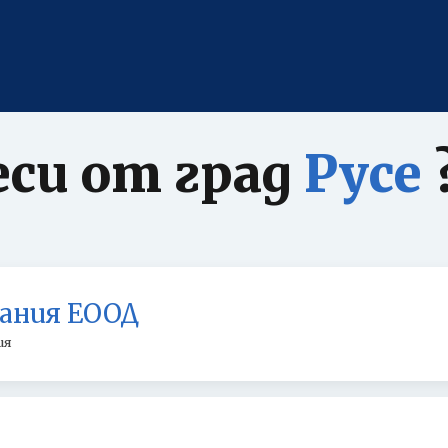
еси от град
Русе
ния ЕООД
ия