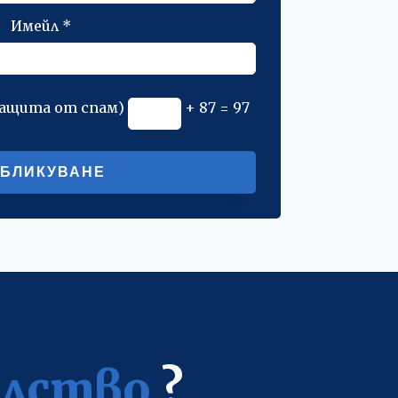
Имейл
*
защита от спам)
+ 87 = 97
Alternative:
елство
?