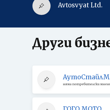
Avtosvyat Ltd.
Други бизн
АутоСтайлМа
няма потребителски мнен
ГОГО МОТО