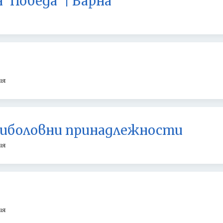
 'Победа' | Варна
ия
иболовни принадлежности
ия
ия