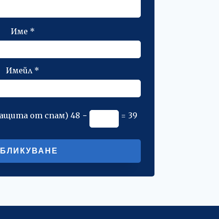
Име
*
Имейл
*
защита от спам)
48 −
= 39
Alternative: