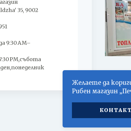
магазин
ldzha' 35, 9002
951
да 9:30 AM–
7:30 PM,събота
 ден,понеделник
Желаете да кориг
Рибен магазин „П
КОНТАКТ