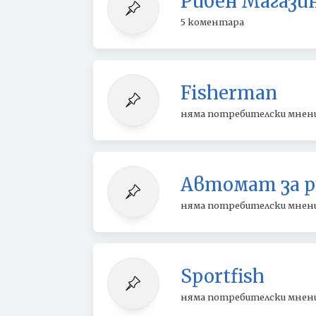
Рибен Магазин
5 коментара
Fisherman
няма потребителски мнен
Автомат за р
няма потребителски мнен
Sportfish
няма потребителски мнен