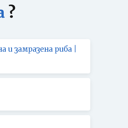
а
?
а и замразена риба |