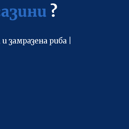
газини
?
и замразена риба |