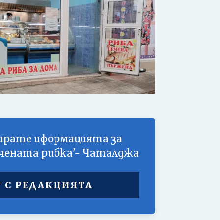
ирате иформацията за
ечената рибка'- Чаталджа
 С РЕДАКЦИЯТА