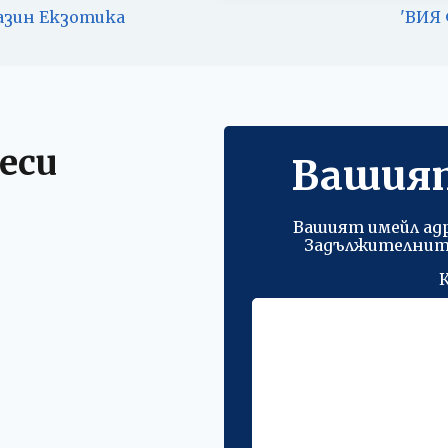
азин Екзотика
'ВИЯ
еси
Вашия
Вашият имейл адр
Задължителните