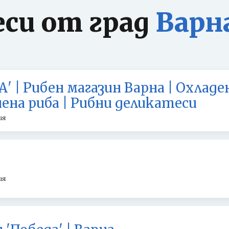
еси от град
Варн
 | Рибен магазин Варна | Охладен
ена риба | Рибни деликатеси
ия
ия