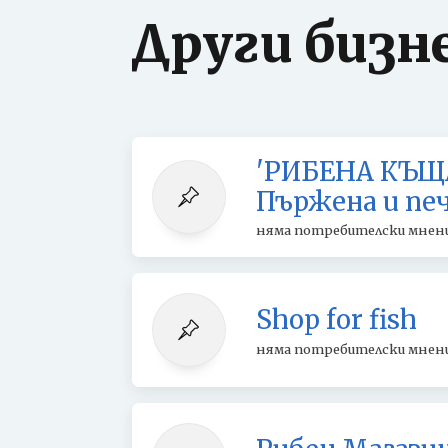
Други бизн
'РИБЕНА КЪЩА'
Пържена и печ
няма потребителски мнен
Shop for fish
няма потребителски мнен