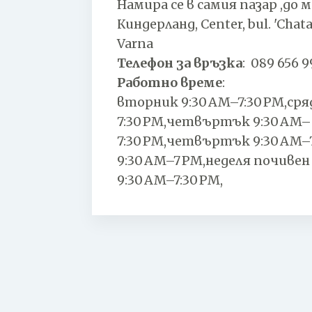
Намира се в самия пазар ,до 
Киндерланд, Center, bul. 'Chata
Varna
Телефон за връзка
:
089 656 9
Работно време
:
вторник 9:30 AM–7:30 PM,сря
7:30 PM,четвъртък 9:30 AM–
7:30 PM,четвъртък 9:30 AM–
9:30 AM–7 PM,неделя почивен
9:30 AM–7:30 PM,