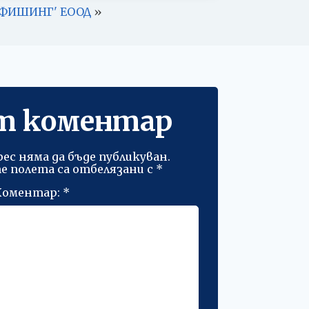
 ФИШИНГ' ЕООД
»
т коментар
ес няма да бъде публикуван.
 полета са отбелязани с
*
Коментар:
*