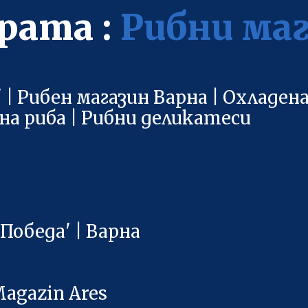
рата :
Рибни ма
 Рибен магазин Варна | Охладена 
на риба | Рибни деликатеси
Победа' | Варна
Magazin Ares