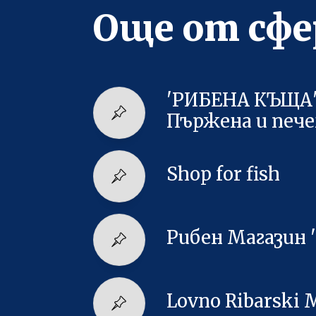
Още от сфе
'РИБЕНА КЪЩА' |
Пържена и пече
Shop for fish
Рибен Магазин '
Lovno Ribarski 