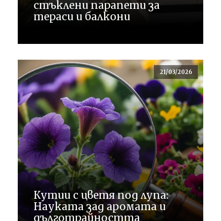
стъклени парапети за
тераси и балкони
21/03/2026
Кутии с цветя под лупа:
Науката зад аромата и
дълготрайността