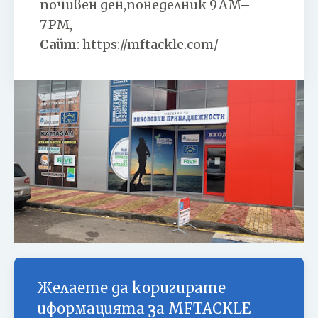
почивен ден,понеделник 9 AM–
7 PM,
Сайт
:
https://mftackle.com/
Желаете да коригирате
иформацията за
MFTACKLE