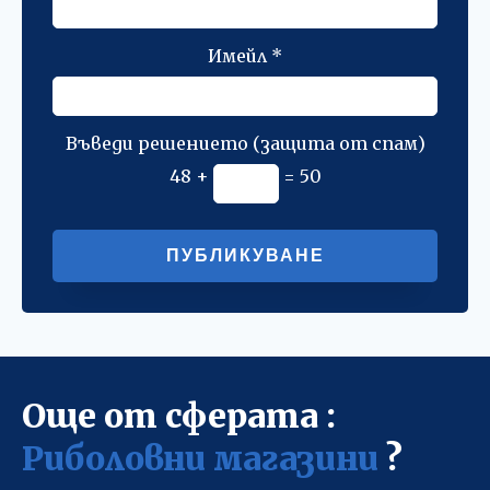
Имейл
*
Въведи решението (защита от спам)
48 +
= 50
Alternative:
Още от сферата :
Риболовни магазини
?