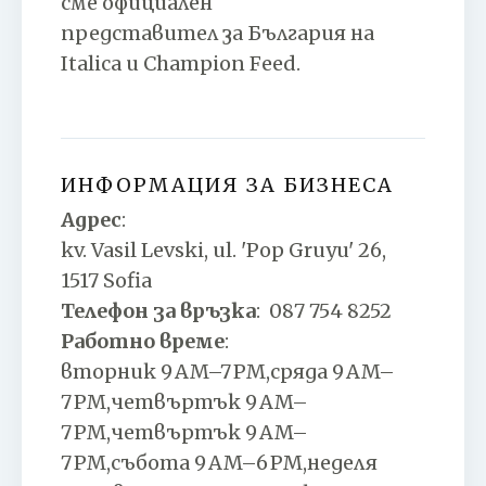
cмe oфициaлeн
пpeдcтaвитeл зa Бългapия нa
Іtаlіса и Сhаmріоn Fееd.
ИНФОРМАЦИЯ ЗА БИЗНЕСА
Адрес
:
kv. Vasil Levski, ul. 'Pop Gruyu' 26,
1517 Sofia
Телефон за връзка
:
087 754 8252
Работно време
:
вторник 9 AM–7 PM,сряда 9 AM–
7 PM,четвъртък 9 AM–
7 PM,четвъртък 9 AM–
7 PM,събота 9 AM–6 PM,неделя