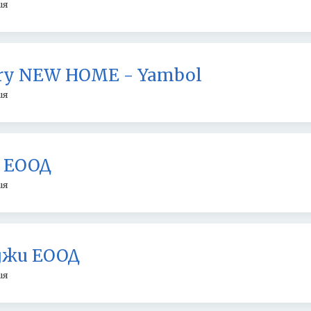
ия
tory NEW HOME - Yambol
ия
 ЕООД
ия
джи ЕООД
ия