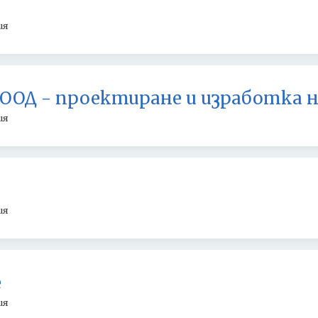
ия
ООД - проектиране и изработка на
ия
ия
е
ия