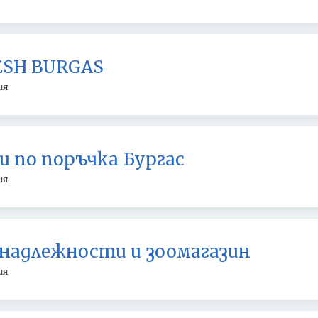
ESH BURGAS
ия
и по поръчка Бургас
ия
надлежности и зоомагазин
ия