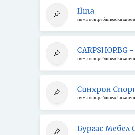
Ilina
няма потребителски мнен
CARPSHOP.BG 
няма потребителски мнен
Синхрон Спор
няма потребителски мнен
Бургас Мебел 