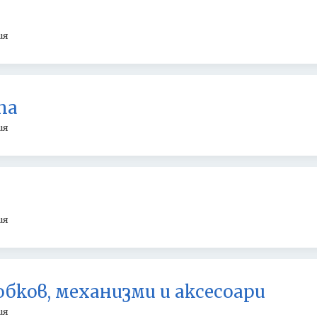
ия
та
ия
ия
обков, механизми и аксесоари
ия