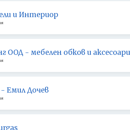
ели и Интериор
ия
г ООД - мебелен обков и аксесоар
ия
 - Емил Дочев
ия
urgas