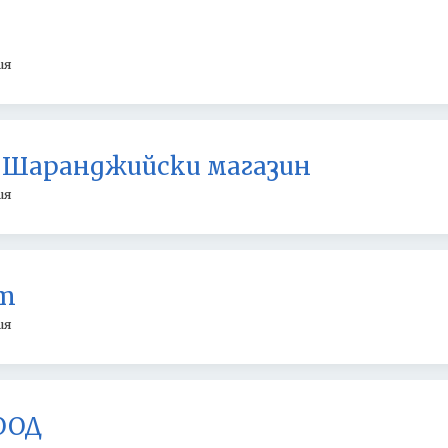
ия
- Шаранджийски магазин
ия
т
ия
ООД