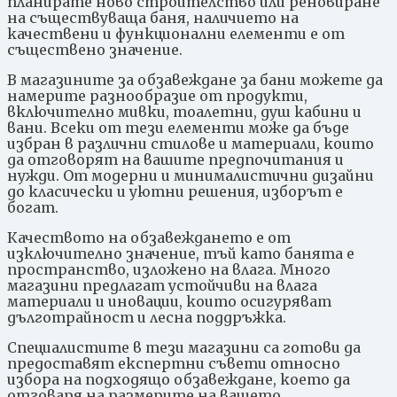
планирате ново строителство или реновиране
на съществуваща баня, наличието на
качествени и функционални елементи е от
съществено значение.
В магазините за обзавеждане за бани можете да
намерите разнообразие от продукти,
включително мивки, тоалетни, душ кабини и
вани. Всеки от тези елементи може да бъде
избран в различни стилове и материали, които
да отговорят на вашите предпочитания и
нужди. От модерни и минималистични дизайни
до класически и уютни решения, изборът е
богат.
Качеството на обзавеждането е от
изключително значение, тъй като банята е
пространство, изложено на влага. Много
магазини предлагат устойчиви на влага
материали и иновации, които осигуряват
дълготрайност и лесна поддръжка.
Специалистите в тези магазини са готови да
предоставят експертни съвети относно
избора на подходящо обзавеждане, което да
отговаря на размерите на вашето